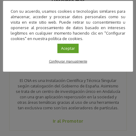
Descubre más
promotores
Con su acuerdo, usamos cookies o tecnologías similares para
almacenar, acceder y procesar datos personales como su
visita en este sitio web. Puede retirar su consentimiento u
oponerse al procesamiento de datos basado en intereses
legítimos en cualquier momento haciendo clic en "Configurar
cookies" en nuestra política de cookies.
Aceptar
Configurar manualmente
Centro Nacional de Aceleradores
El CNA es una Instalación Científica y Técnica Singular
según catalogación del Gobierno de España. Asimismo
se trata de un centro de investigación único en Andalucía
con una gran aplicación repercusión en la sociedad y
otras áreas temáticas gracias al uso de una herramienta
tan exclusiva como son los aceleradores de partículas.
Ir al Promotor