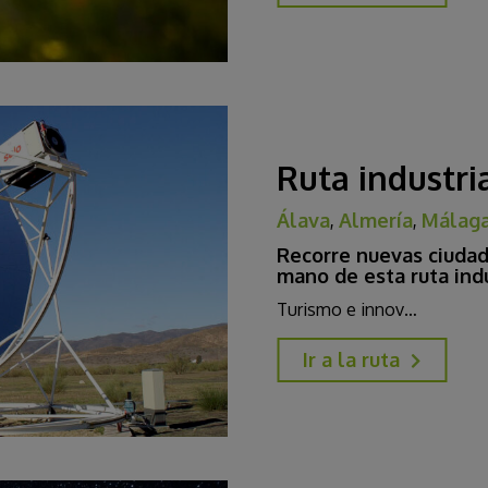
Ruta industri
Álava
,
Almería
,
Málag
Recorre nuevas ciudad
mano de esta ruta indu
Turismo e innov…
Ir a la ruta