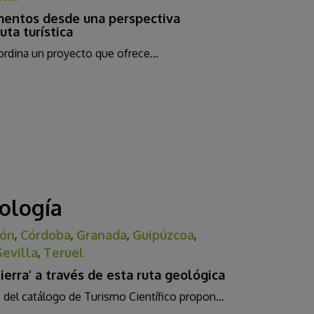
mentos desde una perspectiva
ta turística
ordina un proyecto que ofrece…
ología
lón
,
Córdoba
,
Granada
,
Guipúzcoa
,
Sevilla
,
Teruel
Tierra’ a través de esta ruta geológica
del catálogo de Turismo Científico propon…