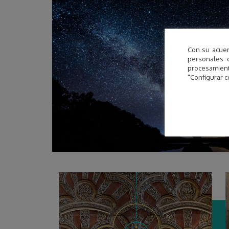
Con su acuer
personales 
procesamien
"Configurar c