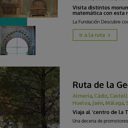
Visita distintos monu
matemática con esta ru
La Fundación Descubre co
Ir a la ruta
Ruta de la Ge
Almería
,
Cádiz
,
Castel
Huelva
,
Jaén
,
Málaga
,
Viaja al ‘centro de la 
Una decena de promotores 