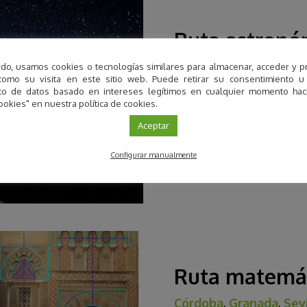
Ruta astronó
Almería
,
Cádiz
,
Ciudad
do, usamos cookies o tecnologías similares para almacenar, acceder y p
como su visita en este sitio web. Puede retirar su consentimiento u
Descubre el cielo de 
to de datos basado en intereses legítimos en cualquier momento haci
ookies" en nuestra política de cookies.
Un total de 21 promotores l
ofrecen propuestas astro…
Aceptar
Ir a la ruta
Configurar manualmente
Ruta matemá
Córdoba
,
Granada
,
Sev