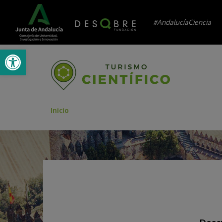
#AndalucíaCiencia
Abrir barra de herramientas
Inicio
/