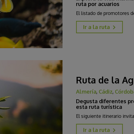
ruta por acuarios
El listado de promotores d
Ir a la ruta
Ruta de la Ag
Almería
,
Cádiz
,
Córdob
Degusta diferentes p
esta ruta turística
El siguiente itinerario invit
Ir a la ruta