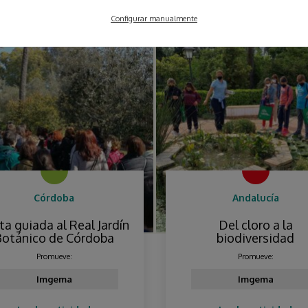
Configurar manualmente
Córdoba
Andalucía
ita guiada al Real Jardín
Del cloro a la
Botánico de Córdoba
biodiversidad
Promueve:
Promueve:
Imgema
Imgema