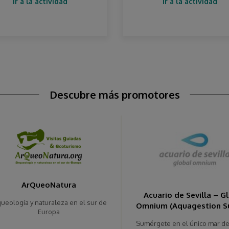
Ir a la actividad
Ir a la actividad
Descubre más promotores
ArQueoNatura
Acuario de Sevilla – G
ueología y naturaleza en el sur de
Omnium (Aquagestion Sur
Europa
Sumérgete en el único mar de 