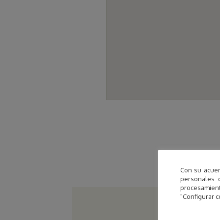
Con su acuer
personales 
procesamien
"Configurar c