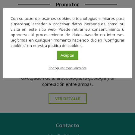
Promotor
Con su acuerdo, usamos cookies o tecnologías similares para
almacenar, acceder y procesar datos personales como su
visita en este sitio web. Puede retirar su consentimiento u
oponerse al procesamiento de datos basado en intereses
legítimos en cualquier momento haciendo clic en "Configurar
cookies" en nuestra política de cookies.
Aceptar
Ariki Travel
Configurar manualmente
Agencia de viajes destinada a la promoción y
divulgación de la arqueología, la geología y la
correlación entre ambas.
VER DETALLE
Contacto