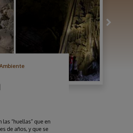
o Ambiente
a
las “huellas” que en
es de años, y que se