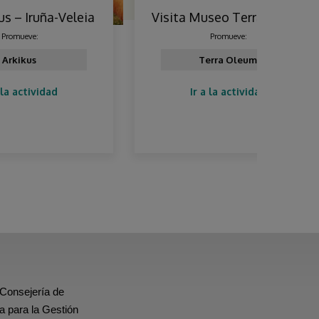
leia
Visita Museo Terra Oleum
Evolu
de l
Promueve:
Terra Oleum
Ca
Ir a la actividad
 Consejería de
a para la Gestión