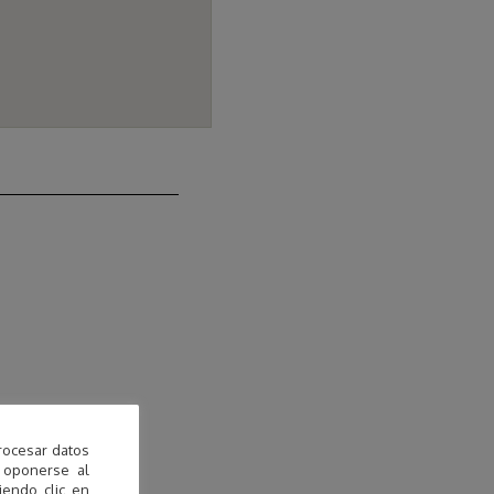
rocesar datos
 oponerse al
endo clic en