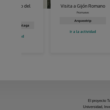
del
Visita a Gijón Romano
a
Promueve:
Arqueotrip
aga
Ir a la actividad
El proyecto T
Universidad, Inv