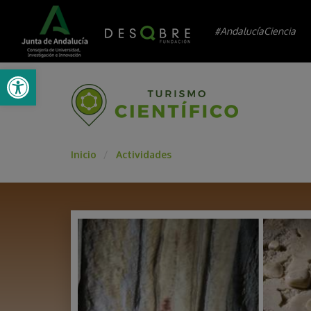
#AndalucíaCiencia
Abrir barra de herramientas
Inicio
Actividades
/