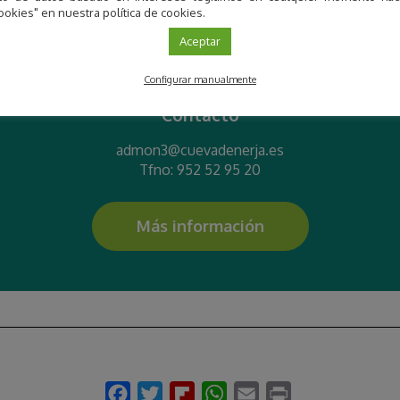
ookies" en nuestra política de cookies.
VER DETALLE
Aceptar
Configurar manualmente
Contacto
admon3@cuevadenerja.es
Tfno: 952 52 95 20
Más información