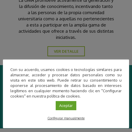
La UMA promueve activamente la generación y
la difusión de conocimiento, incentivando tanto
a las personas de la propia comunidad
universitaria como a aquellas no pertenecientes
a esta a participar en la amplia gama de
actividades que ofrece a través de sus distintas
iniciativas.
VER DETALLE
Con su acuerdo, usamos cookies o tecnologías similares para
almacenar, acceder y procesar datos personales como su
Contacto
visita en este sitio web. Puede retirar su consentimiento u
oponerse al procesamiento de datos basado en intereses
Teléfono: +34 952 13 67 14
legítimos en cualquier momento haciendo clic en "Configurar
Email: jardinbotanico@uma.es
cookies" en nuestra política de cookies.
Aceptar
Más información
Configurar manualmente