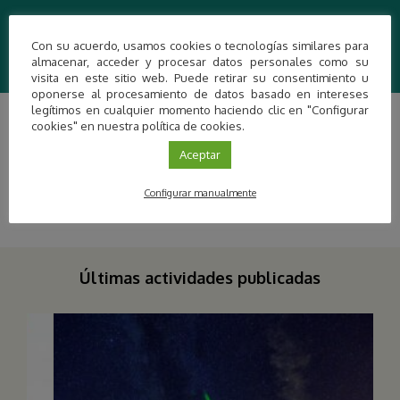
Contacto
Con su acuerdo, usamos cookies o tecnologías similares para
german bernal info@planetaexplora.com
almacenar, acceder y procesar datos personales como su
visita en este sitio web. Puede retirar su consentimiento u
oponerse al procesamiento de datos basado en intereses
legítimos en cualquier momento haciendo clic en "Configurar
cookies" en nuestra política de cookies.
Aceptar
Configurar manualmente
Últimas actividades publicadas