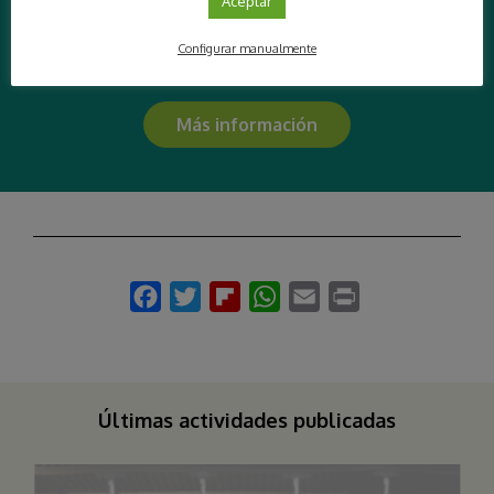
Aceptar
Teléf.: 630.407.896
E-mail: gapweb@hotmail.com
Configurar manualmente
E-mail: codicedivulgacion@gmail.com
Más información
Últimas actividades publicadas