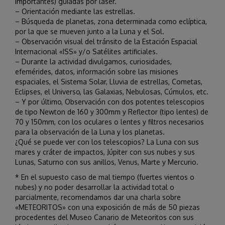
importantes) guiadas por láser.
– Orientación mediante las estrellas.
– Búsqueda de planetas, zona determinada como eclíptica,
por la que se mueven junto a la Luna y el Sol.
– Observación visual del tránsito de la Estación Espacial
Internacional «ISS» y/o Satélites artificiales.
– Durante la actividad divulgamos, curiosidades,
efemérides, datos, información sobre las misiones
espaciales, el Sistema Solar, Lluvia de estrellas, Cometas,
Eclipses, el Universo, las Galaxias, Nebulosas, Cúmulos, etc.
– Y por último, Observación con dos potentes telescopios
de tipo Newton de 160 y 300mm y Reflector (tipo lentes) de
70 y 150mm, con los oculares o lentes y filtros necesarios
para la observación de la Luna y los planetas.
¿Qué se puede ver con los telescopios? La Luna con sus
mares y cráter de impactos, Júpiter con sus nubes y sus
Lunas, Saturno con sus anillos, Venus, Marte y Mercurio.
* En el supuesto caso de mal tiempo (fuertes vientos o
nubes) y no poder desarrollar la actividad total o
parcialmente, recomendamos dar una charla sobre
«METEORITOS» con una exposición de más de 50 piezas
procedentes del Museo Canario de Meteoritos con sus