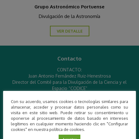
Grupo Astronómico Portuense
Divulgación de la Astronomía
VER DETALLE
Contacto
CONTACTO:
Juan Antonio Fernández Ruiz-Henestrosa
Director del Comité para la Divulgación de la Ciencia y el
Espacio “CODICE”
Presidente del Grupo Astronómico Portuense “GAP” y
Astronáutico de Rota “AR”
Con su acuerdo, usamos cookies o tecnologías similares para
Promotor de Turismo Científico Nacional por la “Fundación
almacenar, acceder y procesar datos personales como su
visita en este sitio web. Puede retirar su consentimiento u
Descubre”
oponerse al procesamiento de datos basado en intereses
Miembro del Comité, Red de Española de Planetología y
legítimos en cualquier momento haciendo clic en "Configurar
Astrobiología “REDESPA”
cookies" en nuestra política de cookies.
Miembro de la Asociación Española de Derecho
Aeronáutico y Espacial “AEDAE”