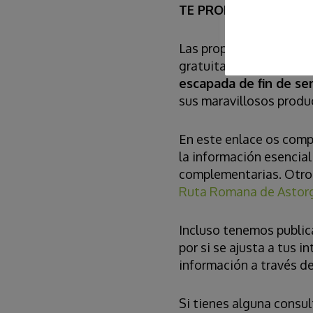
TE PROPONEMOS UNA
Las propuestas de Arqu
gratuita para que pue
escapada de fin de s
sus maravillosos product
En este enlace os comp
la información esencial
complementarias. Otro 
Ruta Romana de Astorga
Incluso tenemos public
por si se ajusta a tus 
información a través d
Si tienes alguna consu