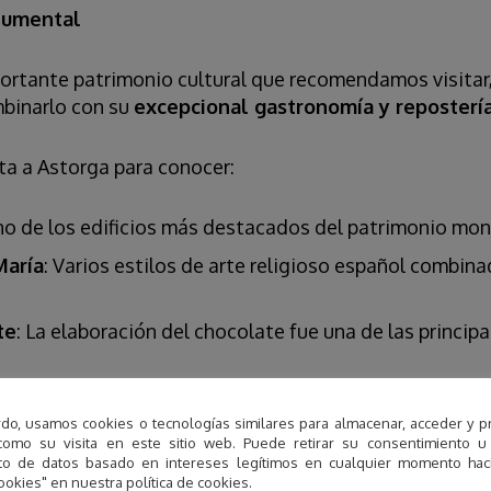
numental
ortante patrimonio cultural que recomendamos visitar, 
binarlo con su
excepcional gastronomía y reposterí
ta a Astorga para conocer:
no de los edificios más destacados del patrimonio m
María
: Varios estilos de arte religioso español combin
te
: La elaboración del chocolate fue una de las principa
 informéis de otras actividades regulares que Turis
do, usamos cookies o tecnologías similares para almacenar, acceder y p
como su visita en este sitio web. Puede retirar su consentimiento u
to de datos basado en intereses legítimos en cualquier momento haci
ookies" en nuestra política de cookies.