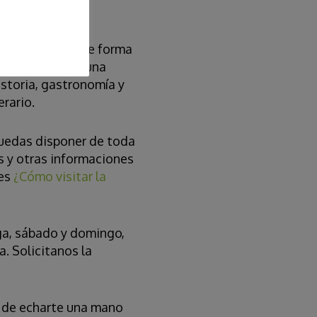
s información de forma
gáis al menos una
istoria, gastronomía y
erario.
uedas disponer de toda
as y otras informaciones
 es
¿Cómo visitar la
ga, sábado y domingo,
a. Solicitanos la
s de echarte una mano