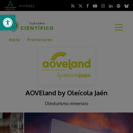
Abrir barra de herramientas
A
Inicio
Promotores
AOVEland by Oleícola Jaén
Oleoturismo inmersivo