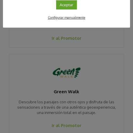
Aceptar
El tren del patrimonio
Configurar manualmente
Educación ambiental, interpretación y divulgación del
patrimonio.
Ir al Promotor
Green Walk
Descubre los paisajes con otros ojos y disfruta de las
sensaciones a través de una auténtica geoexperiencia,
una inmersión total en el paisaje.
Ir al Promotor