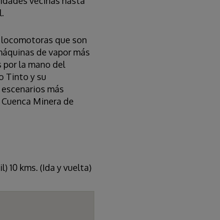
lidades vecinas hasta
.
on locomotoras que son
s máquinas de vapor más
 por la mano del
o Tinto y su
a escenarios más
la Cuenca Minera de
 10 kms. (Ida y vuelta)