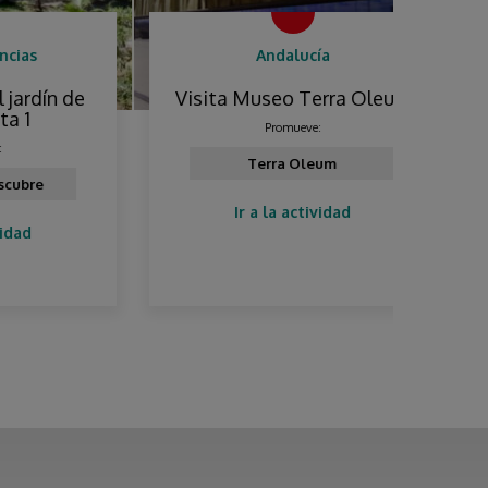
Andalucía
n de
Visita Museo Terra Oleum
Pla
ma
Promueve:
Terra Oleum
Ir a la actividad