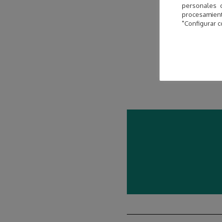
personales 
procesamien
"Configurar c