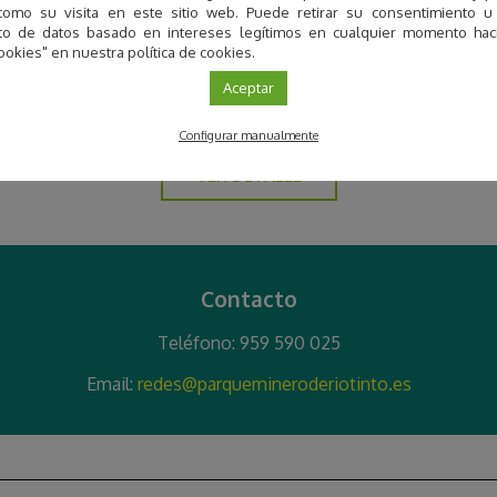
como su visita en este sitio web. Puede retirar su consentimiento u
to de datos basado en intereses legítimos en cualquier momento haci
ookies" en nuestra política de cookies.
Parque Minero de Riotinto
Aceptar
Parque Minero de Riotinto, Marte en la Tierra
Configurar manualmente
VER DETALLE
Contacto
Teléfono: 959 590 025
Email:
r
edes@parquemineroderiotinto.es