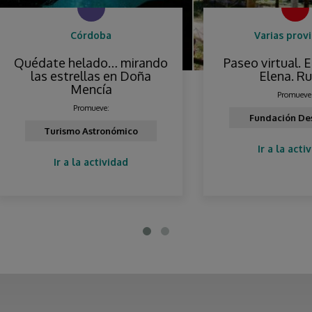
Córdoba
Varias provincias
date helado… mirando
Paseo virtual. El jardí
las estrellas en Doña
Elena. Ruta 1
Mencía
Promueve:
Promueve:
Fundación Descubre
Turismo Astronómico
Ir a la actividad
Ir a la actividad