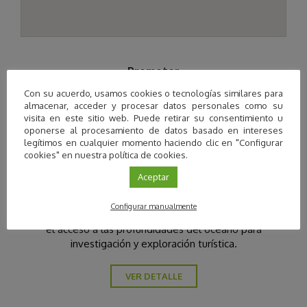
Promotor
Con su acuerdo, usamos cookies o tecnologías similares para
almacenar, acceder y procesar datos personales como su
visita en este sitio web. Puede retirar su consentimiento u
oponerse al procesamiento de datos basado en intereses
legítimos en cualquier momento haciendo clic en "Configurar
cookies" en nuestra política de cookies.
Aceptar
Pisces Submarine VI S.L.
Configurar manualmente
Pisces VI es un submarino pilotado que facilita
el acceso a las profundidades del océano para
investigación y exploración turística.
VER DETALLE