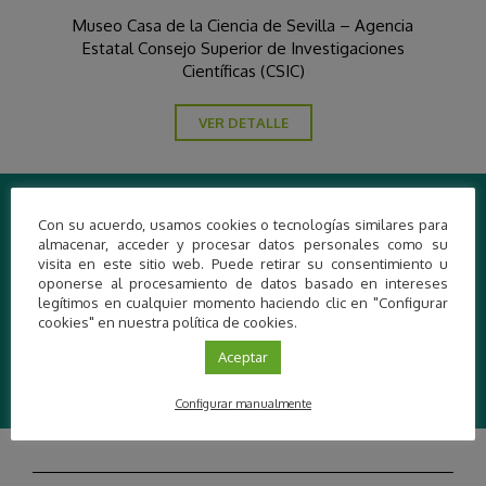
Museo Casa de la Ciencia de Sevilla – Agencia
Estatal Consejo Superior de Investigaciones
Científicas (CSIC)
VER DETALLE
Contacto
Con su acuerdo, usamos cookies o tecnologías similares para
almacenar, acceder y procesar datos personales como su
Casa de la Ciencia de Sevilla
visita en este sitio web. Puede retirar su consentimiento u
Email:
info@casadelaciencia.csic.es
oponerse al procesamiento de datos basado en intereses
Teléfono: 954232349
legítimos en cualquier momento haciendo clic en "Configurar
cookies" en nuestra política de cookies.
Aceptar
Más información
Configurar manualmente