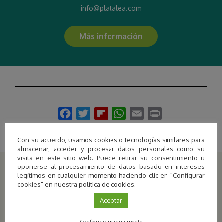
info@platalea.com
Más información
Con su acuerdo, usamos cookies o tecnologías similares para
almacenar, acceder y procesar datos personales como su
visita en este sitio web. Puede retirar su consentimiento u
oponerse al procesamiento de datos basado en intereses
Últimas actividades publicadas
legítimos en cualquier momento haciendo clic en "Configurar
cookies" en nuestra política de cookies.
Aceptar
Configurar manualmente