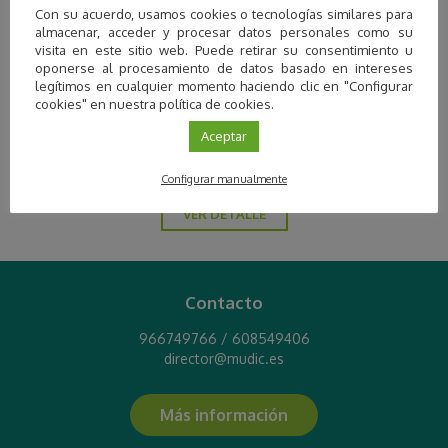
Con su acuerdo, usamos cookies o tecnologías similares para
la Vega Baja del Segura de la Comunitat
almacenar, acceder y procesar datos personales como su
Valenciana (MUDIC-VBS-CV) es una estructura
visita en este sitio web. Puede retirar su consentimiento u
permanente de divulgación científica de
oponerse al procesamiento de datos basado en intereses
titularidad Municipal (Municipio de Orihuela),
legítimos en cualquier momento haciendo clic en "Configurar
está ubicado en la Escuela Politécnica Superior
cookies" en nuestra política de cookies.
de Orihuela (Campus de Desamparados de la
Aceptar
UMH) y está gestionado por la Asociación de
Profesores de Ciencias “Hypatia de Alejandría”.
Configurar manualmente
VER DETALLE
Contacto
966749766 / 608549406
director@mudic.es
Más información