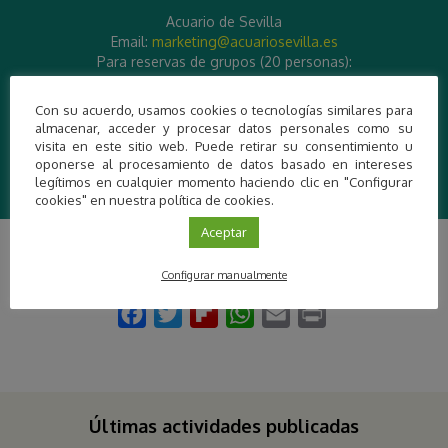
Acuario de Sevilla
Email:
marketing@acuariosevilla.es
Para reservas de grupos (20 personas):
reservas@acuariosevilla.es
Teléfono: 955441541
Con su acuerdo, usamos cookies o tecnologías similares para
almacenar, acceder y procesar datos personales como su
visita en este sitio web. Puede retirar su consentimiento u
Más información
oponerse al procesamiento de datos basado en intereses
legítimos en cualquier momento haciendo clic en "Configurar
cookies" en nuestra política de cookies.
Aceptar
Configurar manualmente
Últimas actividades publicadas