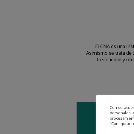
El CNA es una Inst
Asimismo se trata de 
la sociedad y otr
Con su acuer
personales 
procesamien
"Configurar c