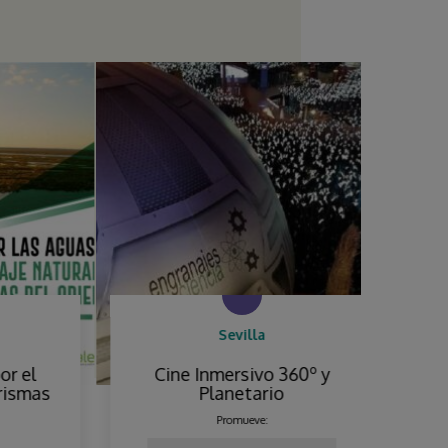
Sevilla
el
Cine Inmersivo 360º y
Vis
mas
Planetario
Promueve: