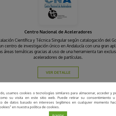
Centro Nacional de Aceleradores
alación Científica y Técnica Singular según catalogación del 
un centro de investigación único en Andalucía con una gran apl
as áreas temáticas gracias al uso de una herramienta tan excl
aceleradores de partículas.
VER DETALLE
do, usamos cookies o tecnologías similares para almacenar, acceder y p
como su visita en este sitio web. Puede retirar su consentimiento u
Contacto
to de datos basado en intereses legítimos en cualquier momento haci
ookies" en nuestra política de cookies.
PCT Cartuja
Aceptar