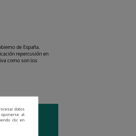
Gobierno de España.
icación repercusión en
usiva como son los
rocesar datos
 oponerse al
endo clic en