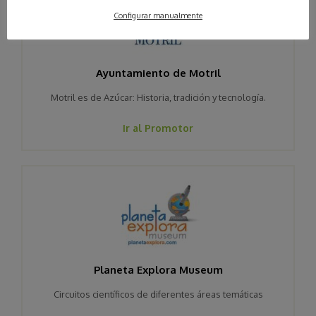
Configurar manualmente
Ayuntamiento de Motril
Motril es de Azúcar: Historia, tradición y tecnología.
Ir al Promotor
Planeta Explora Museum
Circuitos científicos de diferentes áreas temáticas