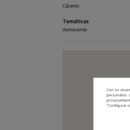
Cáceres
Temáticas
Astronomía
Con su acuer
personales 
procesamien
"Configurar c