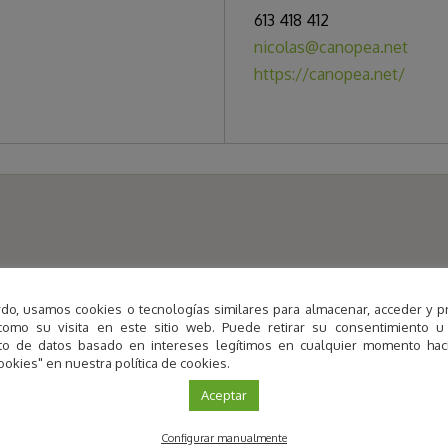
613 418 412
nicolas@canopea.net
https://canopea.net/
do, usamos cookies o tecnologías similares para almacenar, acceder y p
como su visita en este sitio web. Puede retirar su consentimiento u
to de datos basado en intereses legítimos en cualquier momento haci
ookies" en nuestra política de cookies.
Aceptar
Configurar manualmente