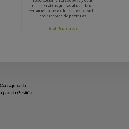
repercusión en la sociedad y otras
áreas temáticas gracias al uso de una
herramienta tan exclusiva como son los
aceleradores de partículas.
Ir al Promotor
 Consejería de
a para la Gestión