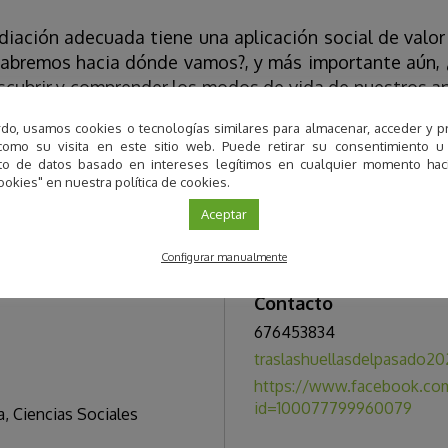
iación adecuada tiene una aplicación social de valor
abremos hacia dónde vamos?, y más importante aún,
scubrir y comprender los modos de vida de nuestros an
imitado los museos tradicionales.
do, usamos cookies o tecnologías similares para almacenar, acceder y p
como su visita en este sitio web. Puede retirar su consentimiento u
to de datos basado en intereses legítimos en cualquier momento haci
na presentación dinámica y el acceso directo a los m
ookies" en nuestra política de cookies.
, que nos permite entender un pasado común y que
Aceptar
imitivos y divulgar conciencia con Ciencia.
Configurar manualmente
Contacto
676453834
traslashuellasdelpasado2
https://www.facebook.com
id=100077799960079
a
,
Ciencias Sociales