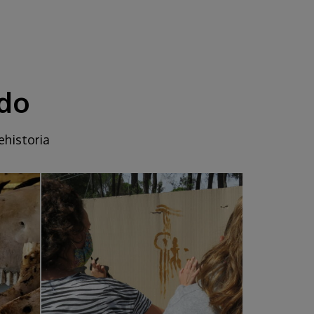
ado
ehistoria