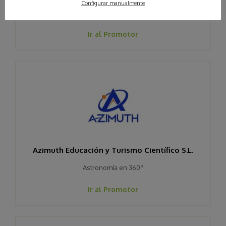
Visitas Turismo cientifico sobre la ciencia, innovación y
Configurar manualmente
conocimiento aplicada a la producción de hortalizas.
Ir al Promotor
Azimuth Educación y Turismo Científico S.L.
Astronomía en 360º
Ir al Promotor