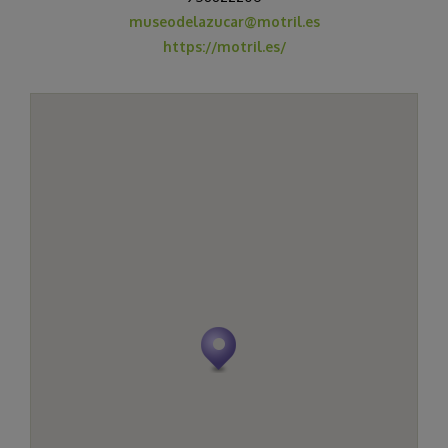
museodelazucar@motril.es
https://motril.es/