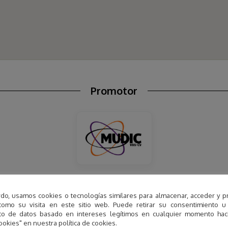
Promotor
MUDIC-VBS-CV
 e Interactivo de Ciencias de la Vega Baja del Segura de la C
do, usamos cookies o tecnologías similares para almacenar, acceder y p
como su visita en este sitio web. Puede retirar su consentimiento u
 estructura permanente de divulgación científica de titularida
to de datos basado en intereses legítimos en cualquier momento haci
icado en la Escuela Politécnica Superior de Orihuela (Campus
ookies" en nuestra política de cookies.
stionado por la Asociación de Profesores de Ciencias “Hypatia 