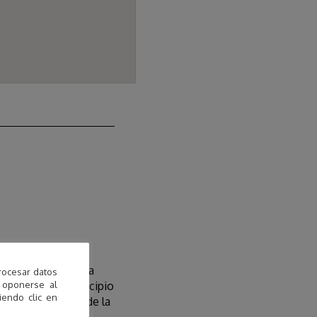
omunitat Valenciana
rocesar datos
 oponerse al
d Municipal (Municipio
endo clic en
 de Desamparados de la
de Alejandría”.