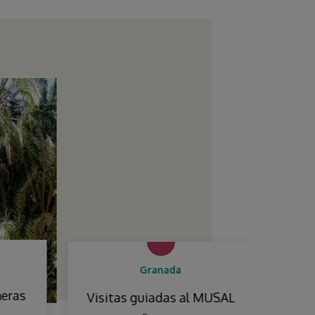
Granada
ras
Visitas guiadas al MUSAL
El la