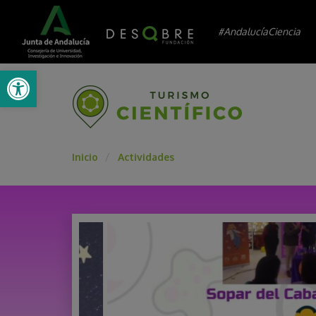
#AndalucíaCiencia
Abrir barra de herramientas
Inicio
Actividades
/