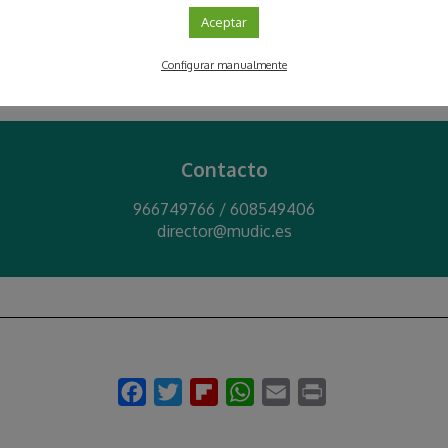
Aceptar
VER DETALLE
Configurar manualmente
Contacto
966749766 / 608549406
director@mudic.es